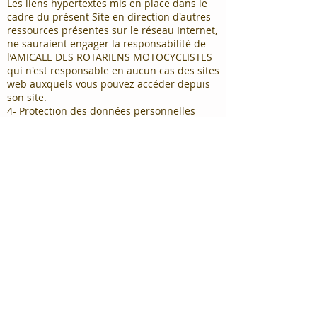
Les liens hypertextes mis en place dans le
cadre du présent Site en direction d'autres
ressources présentes sur le réseau Internet,
ne sauraient engager la responsabilité de
l’AMICALE DES ROTARIENS MOTOCYCLISTES
qui n'est responsable en aucun cas des sites
web auxquels vous pouvez accéder depuis
son site.
4- Protection des données personnelles
Le site ne recueille aucune information à
caractère personnel par voie de cookies.
Les fichiers comportant des informations
personnelles ne concernent que les
membres de l’association.
Chaque membre, Rotarien ou non, en
adhérant à l’association auquel il appartient,
comme en acceptant des fonctions dans
l’association, et suivant les dispositions des
statuts et du règlement intérieur de
l’AMICALE DES ROTARIENS MOTOCYCLISTES,
s’engage personnellement à ce que ses
données personnelles – identité, âge,
adresses postale et informatique, numéros
téléphoniques figurent dans le fichier des