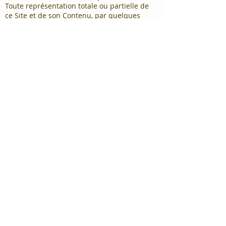
Toute représentation totale ou partielle de
ce Site et de son Contenu, par quelques
procédés que ce soient, sans autorisation
préalable expresse de l’AMICALE DES
ROTARIENS MOTOCYCLISTES est interdite et
constituerait une contrefaçon sanctionnée
par les articles L335-2 et suivants du Code
de la Propriété intellectuelle.
3- Liens hypertextes
Les liens hypertextes mis en place dans le
cadre du présent Site en direction d'autres
ressources présentes sur le réseau Internet,
ne sauraient engager la responsabilité de
l’AMICALE DES ROTARIENS MOTOCYCLISTES
qui n'est responsable en aucun cas des sites
web auxquels vous pouvez accéder depuis
son site.
4- Protection des données personnelles
Le site ne recueille aucune information à
caractère personnel par voie de cookies.
Les fichiers comportant des informations
personnelles ne concernent que les
membres de l’association.