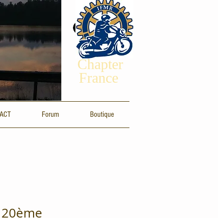
Se connecter
Chapter
France
ACT
Forum
Boutique
 20ème