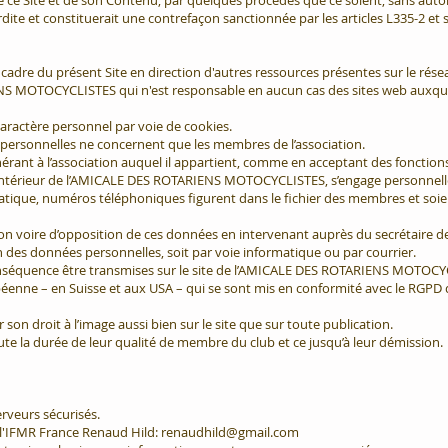
de ce Site et de son Contenu, par quelques procédés que ce soient, sans auto
e et constituerait une contrefaçon sanctionnée par les articles L335-2 et 
 cadre du présent Site en direction d'autres ressources présentes sur le rése
NS MOTOCYCLISTES qui n'est responsable en aucun cas des sites web auxque
caractère personnel par voie de cookies.
 personnelles ne concernent que les membres de l’association.
nt à l’association auquel il appartient, comme en acceptant des fonctions d
t intérieur de l’AMICALE DES ROTARIENS MOTOCYCLISTES, s’engage personnel
matique, numéros téléphoniques figurent dans le fichier des membres et soient
tion voire d’opposition de ces données en intervenant auprès du secrétaire de
 des données personnelles, soit par voie informatique ou par courrier.
séquence être transmises sur le site de l’AMICALE DES ROTARIENS MOTOCYC
péenne – en Suisse et aux USA – qui se sont mis en conformité avec le RGPD
er son droit à l’image aussi bien sur le site que sur toute publication.
e la durée de leur qualité de membre du club et ce jusqu’à leur démission.
rveurs sécurisés.
de l'IFMR France Renaud Hild: renaudhild@gmail.com