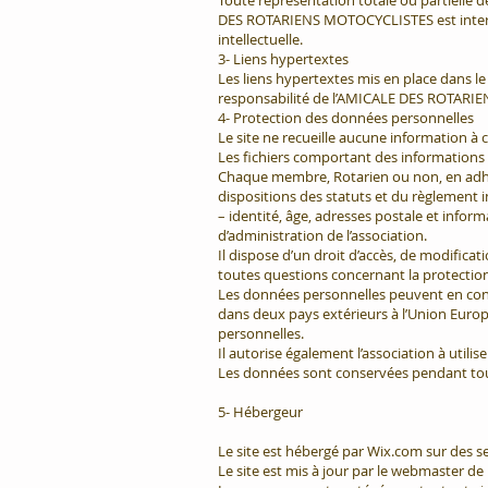
Toute représentation totale ou partielle 
DES ROTARIENS MOTOCYCLISTES est interdit
intellectuelle.
3- Liens hypertextes
Les liens hypertextes mis en place dans le
responsabilité de l’AMICALE DES ROTARIE
4- Protection des données personnelles
Le site ne recueille aucune information à 
Les fichiers comportant des informations
Chaque membre, Rotarien ou non, en adhéra
dispositions des statuts et du règlemen
– identité, âge, adresses postale et infor
d’administration de l’association.
Il dispose d’un droit d’accès, de modifica
toutes questions concernant la protection
Les données personnelles peuvent en con
dans deux pays extérieurs à l’Union Euro
personnelles.
Il autorise également l’association à utilis
Les données sont conservées pendant tout
5- Hébergeur
Le site est hébergé par Wix.com sur des se
Le site est mis à jour par le webmaster 