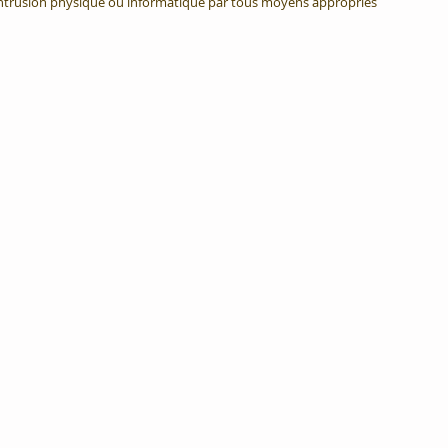
intrusion physique ou informatique par tous moyens appropriés