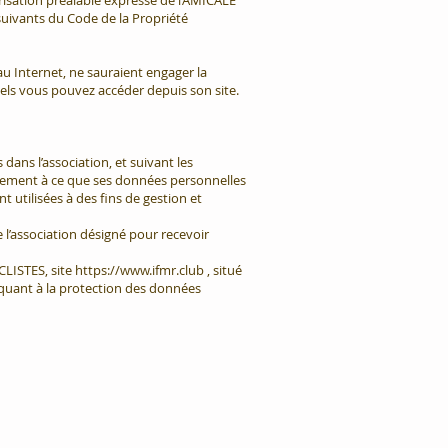
risation préalable expresse de l’AMICALE
suivants du Code de la Propriété
au Internet, ne sauraient engager la
ls vous pouvez accéder depuis son site.
ans l’association, et suivant les
lement à ce que ses données personnelles
 utilisées à des fins de gestion et
 l’association désigné pour recevoir
LISTES, site
https://www.ifmr.club
, situé
 quant à la protection des données