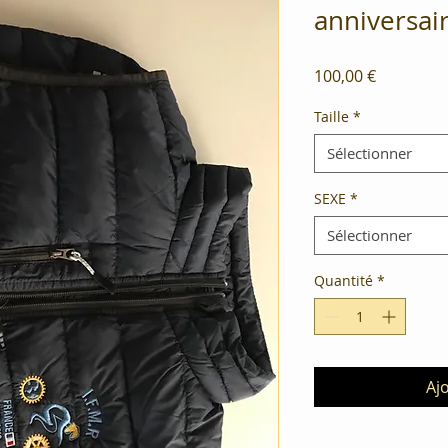
anniversai
Prix
100,00 €
Taille
*
Sélectionner
SEXE
*
Sélectionner
Quantité
*
Aj